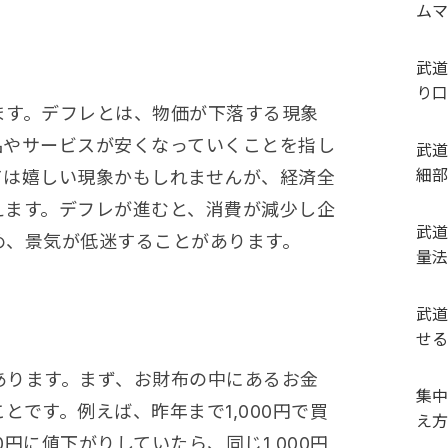
ムマ
武道
り口
ます。デフレとは、物価が下落する現象
品やサービスが安くなっていくことを指し
武道
細部
ては嬉しい現象かもしれませんが、経済全
えます。デフレが進むと、消費が減少し企
武道
め、景気が低迷することがあります。
量法
武道
せる
あります。まず、お財布の中にあるお金
集中
とです。例えば、昨年まで1,000円で買
え方
0円に値下がりしていたら、同じ1,000円