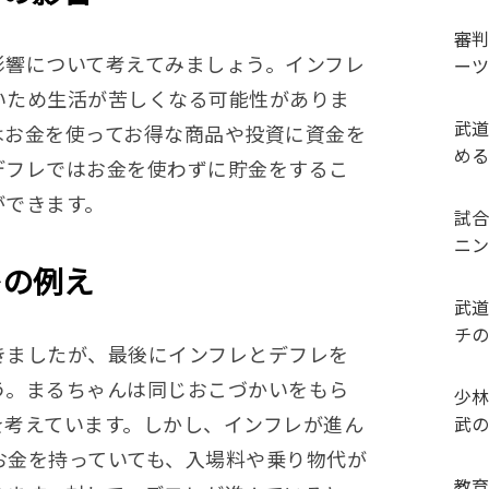
審判
影響について考えてみましょう。インフレ
ーツ
いため生活が苦しくなる可能性がありま
武道
はお金を使ってお得な商品や投資に資金を
める
デフレではお金を使わずに貯金をするこ
ができます。
試合
ニン
レの例え
武道
チの
きましたが、最後にインフレとデフレを
う。まるちゃんは同じおこづかいをもら
少林
を考えています。しかし、インフレが進ん
武の
お金を持っていても、入場料や乗り物代が
教育