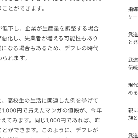
うことができます。
指導
ケー
が低下し、企業が生産量を調整する場合
武道
が悪化し、失業者が増える可能性もあり
と発
難になる場合もあるため、デフレの時代
められます。
武道
伝統
現代
める
に、高校生の生活に関連した例を挙げて
1,000円で買えたマンガの値段が、今年
親に
族と
えてみます。同じ1,000円であれば、昨
ことができます。このように、デフレが
武道