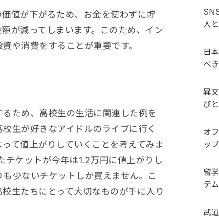
SN
の価値が下がるため、お金を使わずに貯
人と
金額が減ってしまいます。このため、イン
投資や消費をすることが重要です。
日本
べき
異文
びと
するため、高校生の生活に関連した例を
高校生が好きなアイドルのライブに行く
オフ
よって値上がりしていくことを考えてみま
ップ
たチケットが今年は1.2万円に値上がりし
留学
りも少ないチケットしか買えません。こ
テム
高校生たちにとって大切なものが手に入り
武道