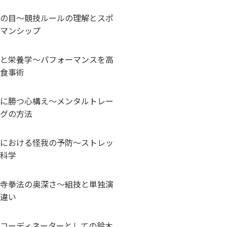
の目～競技ルールの理解とスポ
マンシップ
と栄養学～パフォーマンスを高
食事術
に勝つ心構え～メンタルトレー
グの方法
における怪我の予防～ストレッ
科学
寺拳法の奥深さ～組技と単独演
違い
コーディネーターとしての鈴木