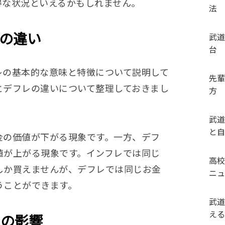
得な状況といえるかもしれません。
法
レの違い
武道
台
レの基本的な意味と特徴について説明して
先輩
とデフレの違いについて整理しておきまし
方
武道
と自
金の価値が下がる現象です。一方、デフ
値が上がる現象です。インフレでは同じ
高校
しか買えませんが、デフレでは同じお金
ニュ
うことができます。
武道
える
レの影響