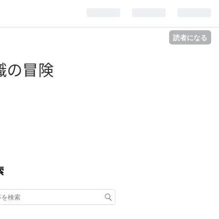
読者になる
識の冒険
。
索