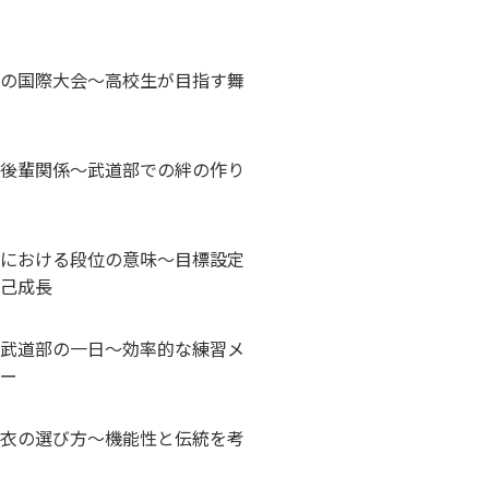
の国際大会～高校生が目指す舞
後輩関係～武道部での絆の作り
における段位の意味～目標設定
己成長
武道部の一日～効率的な練習メ
ー
衣の選び方～機能性と伝統を考