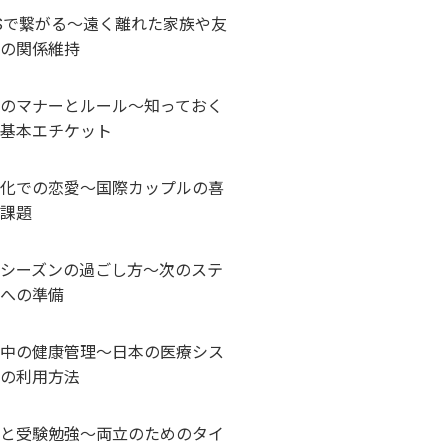
Sで繋がる～遠く離れた家族や友
の関係維持
のマナーとルール～知っておく
基本エチケット
化での恋愛～国際カップルの喜
課題
シーズンの過ごし方～次のステ
への準備
中の健康管理～日本の医療シス
の利用方法
と受験勉強～両立のためのタイ