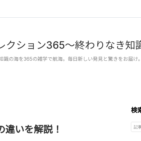
レクション365～終わりなき知
知識の海を365の雑学で航海。毎日新しい発見と驚きをお届け
検
の違いを解説！